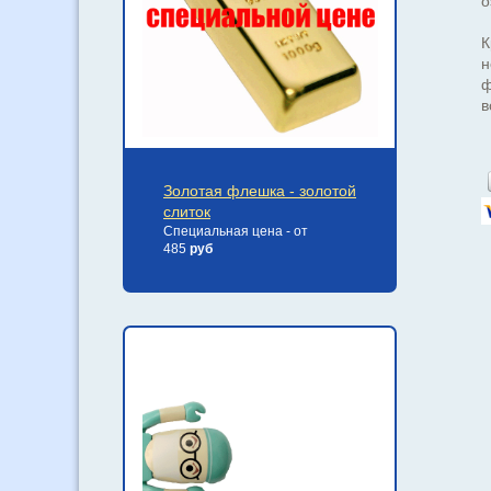
о
К
н
ф
в
Золотая флешка - золотой
слиток
Специальная цена - от
485
руб