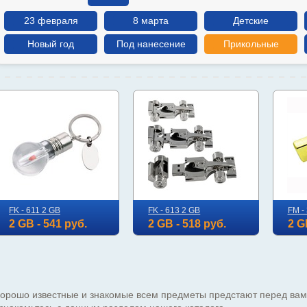
23 февраля
8 марта
Детские
Новый год
Под нанесение
Прикольные
FK - 611 2 GB
FK - 613 2 GB
FM -
2 GB - 541 руб.
2 GB - 518 руб.
2 G
орошо известные и знакомые всем предметы предстают перед вами