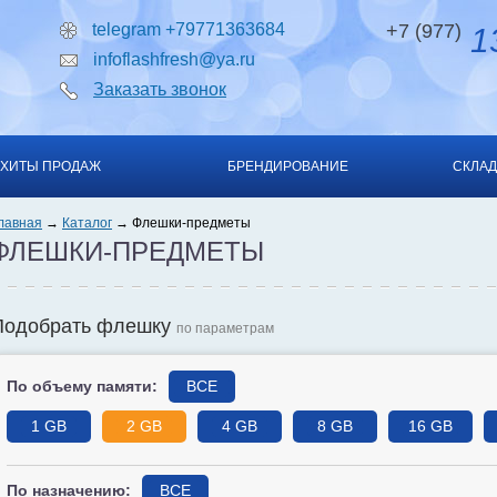
telegram +79771363684
+7 (977)
13
infoflashfresh@ya.ru
Заказать звонок
ХИТЫ ПРОДАЖ
БРЕНДИРОВАНИЕ
СКЛАД
лавная
Каталог
Флешки-предметы
ФЛЕШКИ-ПРЕДМЕТЫ
Подобрать флешку
по параметрам
По объему памяти:
ВСЕ
1 GB
2 GB
4 GB
8 GB
16 GB
По назначению:
ВСЕ