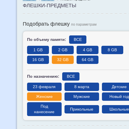
ФЛЕШКИ-ПРЕДМЕТЫ
Подобрать флешку
по параметрам
По объему памяти:
ВСЕ
1 GB
2 GB
4 GB
8 GB
16 GB
32 GB
64 GB
По назначению:
ВСЕ
23 февраля
8 марта
Детские
Женские
Мужские
Новый год
Под
Прикольные
Школьные
нанесение