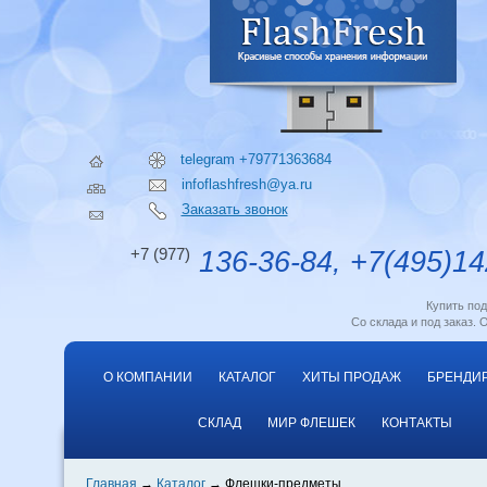
telegram +79771363684
infoflashfresh@ya.ru
Заказать звонок
+7 (977)
136-36-84, +7(495)14
Купить по
Со склада и под заказ. 
О КОМПАНИИ
КАТАЛОГ
ХИТЫ ПРОДАЖ
БРЕНДИ
СКЛАД
МИР ФЛЕШЕК
КОНТАКТЫ
Главная
Каталог
Флешки-предметы