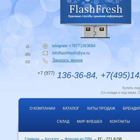
telegram +79771363684
infoflashfresh@ya.ru
Заказать звонок
+7 (977)
136-36-84, +7(495)14
Купить по
Со склада и под заказ. 
О КОМПАНИИ
КАТАЛОГ
ХИТЫ ПРОДАЖ
БРЕНДИ
СКЛАД
МИР ФЛЕШЕК
КОНТАКТЫ
Главная
Каталог
Флешки из ПВХ
FC - 721 8 GB