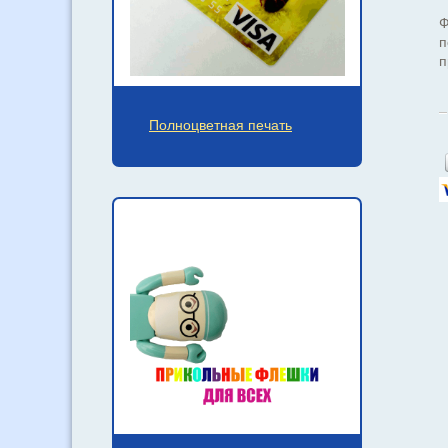
Ф
п
п
Полноцветная печать