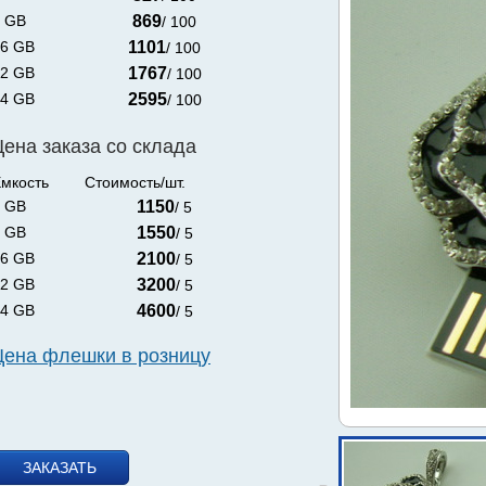
 GB
869
/ 100
6 GB
1101
/ 100
2 GB
1767
/ 100
4 GB
2595
/ 100
Цена заказа со склада
мкость
Стоимость/шт.
 GB
1150
/ 5
 GB
1550
/ 5
6 GB
2100
/ 5
2 GB
3200
/ 5
4 GB
4600
/ 5
Цена флешки в розницу
ЗАКАЗАТЬ