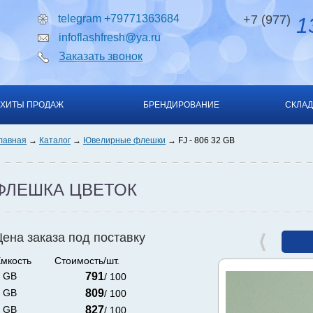
telegram +79771363684
+7 (977)
13
infoflashfresh@ya.ru
Заказать звонок
ХИТЫ ПРОДАЖ
БРЕНДИРОВАНИЕ
СКЛАД
лавная
Каталог
Ювелирные флешки
FJ - 806 32 GB
ФЛЕШКА ЦВЕТОК
Цена заказа под поставку
мкость
Стоимость/шт.
 GB
791
/ 100
 GB
809
/ 100
 GB
827
/ 100