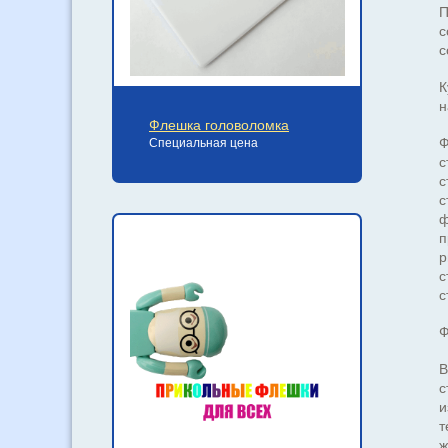
П
с
с
К
н
Флешка головоломка
Ф
Специальная цена
с
с
с
ф
п
р
с
с
Ф
В
с
и
т
ж