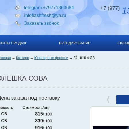
telegram +79771363684
+7 (977)
13
infoflashfresh@ya.ru
Заказать звонок
ХИТЫ ПРОДАЖ
БРЕНДИРОВАНИЕ
СКЛАД
лавная
Каталог
Ювелирные флешки
FJ - 810 4 GB
ФЛЕШКА СОВА
Цена заказа под поставку
мкость
Стоимость/шт.
 GB
815
/ 100
 GB
839
/ 100
 GB
916
/ 100