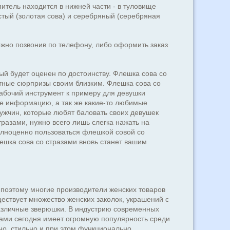
тель находится в нижней части - в туловище
истый (золотая сова) и серебряный (серебряная
жно позвонив по телефону, либо оформить заказ
ый будет оценен по достоинству. Флешка сова со
ятные сюрпризы своим близким. Флешка сова со
рабочий инструмент к примеру для девушки
ебе информацию, а так же какие-то любимые
ужчин, которые любят баловать своих девушек
разами, нужно всего лишь слегка нажать на
полноценно пользоваться флешкой совой со
ешка сова со стразами вновь станет вашим
поэтому многие производители женских товаров
ществует множество женских заколок, украшений с
азличные зверюшки. В индустрию современных
зами сегодня имеет огромную популярность среди
но, стильно и при этом функционально.