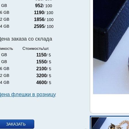
 GB
952
/ 100
6 GB
1190
/ 100
2 GB
1856
/ 100
4 GB
2595
/ 100
Цена заказа со склада
мкость
Стоимость/шт.
 GB
1150
/ 5
 GB
1550
/ 5
6 GB
2100
/ 5
2 GB
3200
/ 5
4 GB
4600
/ 5
Цена флешки в розницу
ЗАКАЗАТЬ