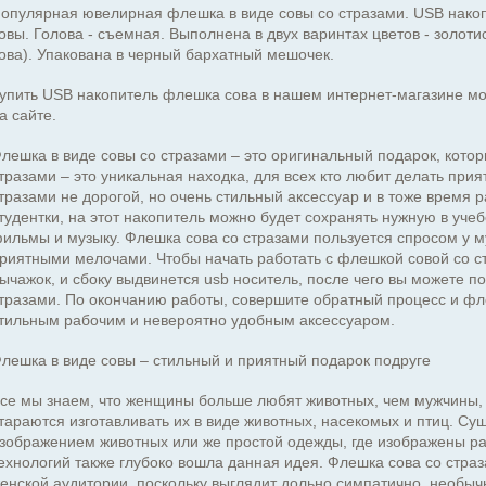
опулярная ювелирная флешка в виде совы со стразами. USB накопи
овы. Голова - съемная. Выполнена в двух варинтах цветов - золот
ова). Упакована в черный бархатный мешочек.
упить USB накопитель флешка сова в нашем интернет-магазине мо
а сайте.
лешка в виде совы со стразами – это оригинальный подарок, котор
тразами – это уникальная находка, для всех кто любит делать при
тразами не дорогой, но очень стильный аксессуар и в тоже время 
тудентки, на этот накопитель можно будет сохранять нужную в уч
ильмы и музыку. Флешка сова со стразами пользуется спросом у м
риятными мелочами. Чтобы начать работать с флешкой совой со ст
ычажок, и сбоку выдвинется usb носитель, после чего вы можете 
тразами. По окончанию работы, совершите обратный процесс и фл
тильным рабочим и невероятно удобным аксессуаром.
лешка в виде совы – стильный и приятный подарок подруге
се мы знаем, что женщины больше любят животных, чем мужчины, 
тараются изготавливать их в виде животных, насекомых и птиц. Су
зображением животных или же простой одежды, где изображены р
ехнологий также глубоко вошла данная идея. Флешка сова со стра
енской аудитории, поскольку выглядит дольно симпатично, необыч