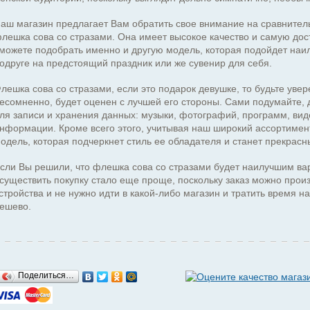
аш магазин предлагает Вам обратить свое внимание на сравнител
лешка сова со стразами. Она имеет высокое качество и самую до
можете подобрать именно и другую модель, которая подойдет наил
одруге на предстоящий праздник или же сувенир для себя.
лешка сова со стразами, если это подарок девушке, то будьте увер
есомненно, будет оценен с лучшей его стороны. Сами подумайте, 
ля записи и хранения данных: музыки, фотографий, программ, ви
нформации. Кроме всего этого, учитывая наш широкий ассортимен
одель, которая подчеркнет стиль ее обладателя и станет прекрас
сли Вы решили, что флешка сова со стразами будет наилучшим вар
существить покупку стало еще проще, поскольку заказ можно прои
стройства и не нужно идти в какой-либо магазин и тратить время н
ешево.
Поделиться…