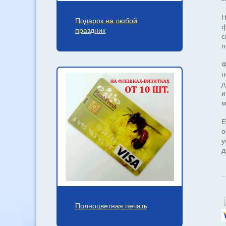
Н
Подарок на любой
ф
праздник
с
п
Ф
н
д
и
м
Е
о
у
д
Полноцветная печать