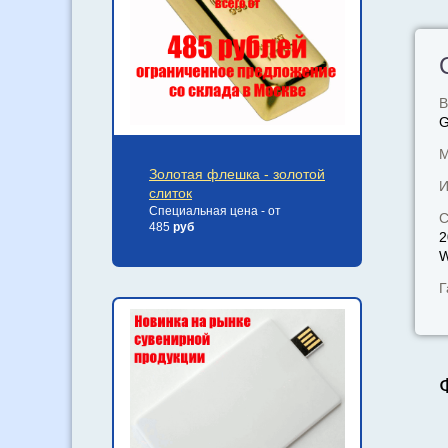
В
М
Золотая флешка - золотой
И
слиток
Специальная цена - от
С
485
руб
2
W
Г