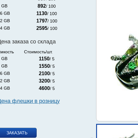
 GB
892
/ 100
6 GB
1130
/ 100
2 GB
1797
/ 100
4 GB
2595
/ 100
Цена заказа со склада
мкость
Стоимость/шт.
 GB
1150
/ 5
 GB
1550
/ 5
6 GB
2100
/ 5
2 GB
3200
/ 5
4 GB
4600
/ 5
Цена флешки в розницу
ЗАКАЗАТЬ