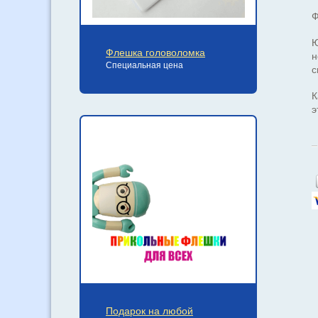
Ф
Ю
Флешка головоломка
н
Специальная цена
с
К
э
Подарок на любой