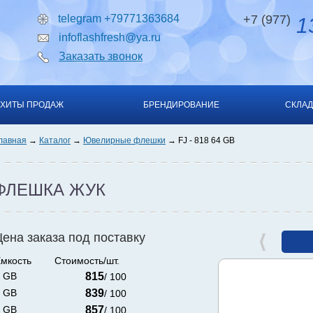
telegram +79771363684
+7 (977)
13
infoflashfresh@ya.ru
Заказать звонок
ХИТЫ ПРОДАЖ
БРЕНДИРОВАНИЕ
СКЛАД
лавная
Каталог
Ювелирные флешки
FJ - 818 64 GB
ФЛЕШКА ЖУК
Цена заказа под поставку
мкость
Стоимость/шт.
 GB
815
/ 100
 GB
839
/ 100
 GB
857
/ 100