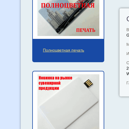
В
М
Полноцветная печать
И
С
2
W
Г