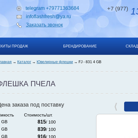
telegram +79771363684
+7 (977)
13
infoflashfresh@ya.ru
Заказать звонок
ХИТЫ ПРОДАЖ
БРЕНДИРОВАНИЕ
СКЛАД
лавная
Каталог
Ювелирные флешки
FJ - 831 4 GB
ФЛЕШКА ПЧЕЛА
Цена заказа под поставку
мкость
Стоимость/шт.
 GB
815
/ 100
 GB
839
/ 100
 GB
916
/ 100