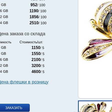
 GB
952
/ 100
6 GB
1190
/ 100
2 GB
1856
/ 100
4 GB
2510
/ 100
Цена заказа со склада
мкость
Стоимость/шт.
 GB
1150
/ 5
 GB
1550
/ 5
6 GB
2100
/ 5
2 GB
3200
/ 5
4 GB
4600
/ 5
Цена флешки в розницу
ЗАКАЗАТЬ