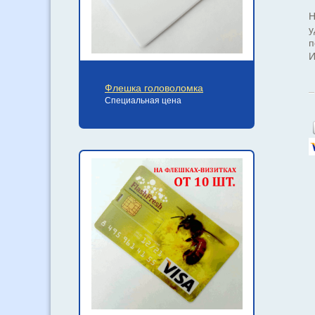
Н
у
п
И
Флешка головоломка
Специальная цена