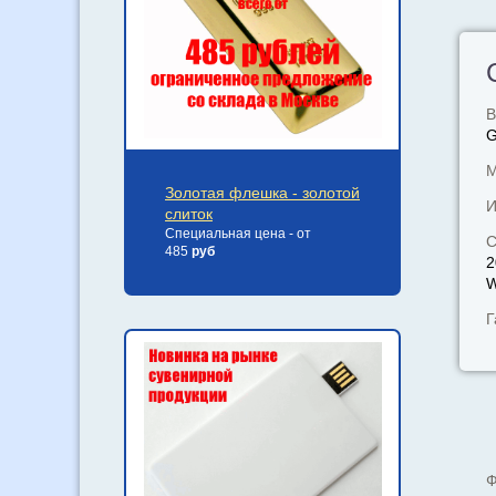
В
М
Золотая флешка - золотой
И
слиток
Специальная цена - от
С
485
руб
2
W
Г
Ф