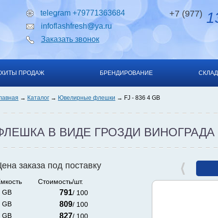
telegram +79771363684
+7 (977)
13
infoflashfresh@ya.ru
Заказать звонок
ХИТЫ ПРОДАЖ
БРЕНДИРОВАНИЕ
СКЛАД
лавная
Каталог
Ювелирные флешки
FJ - 836 4 GB
ФЛЕШКА В ВИДЕ ГРОЗДИ ВИНОГРАДА
Цена заказа под поставку
мкость
Стоимость/шт.
 GB
791
/ 100
 GB
809
/ 100
 GB
827
/ 100