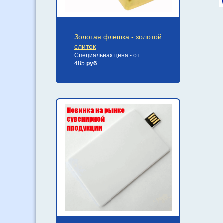
Золотая флешка - золотой
слиток
Специальная цена - от
485
руб