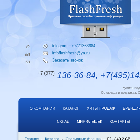
telegram +79771363684
infoflashfresh@ya.ru
Заказать звонок
+7 (977)
136-36-84, +7(495)14
Купить по
Со склада и под заказ. 
О КОМПАНИИ
КАТАЛОГ
ХИТЫ ПРОДАЖ
БРЕНДИ
СКЛАД
МИР ФЛЕШЕК
КОНТАКТЫ
Главная
Каталог
Ювелирные флешки
FJ - 840 2 GB