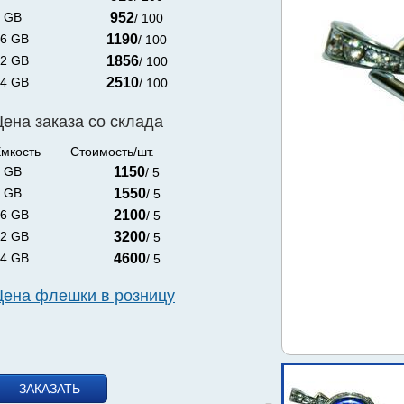
 GB
952
/ 100
6 GB
1190
/ 100
2 GB
1856
/ 100
4 GB
2510
/ 100
Цена заказа со склада
мкость
Стоимость/шт.
 GB
1150
/ 5
 GB
1550
/ 5
6 GB
2100
/ 5
2 GB
3200
/ 5
4 GB
4600
/ 5
Цена флешки в розницу
ЗАКАЗАТЬ