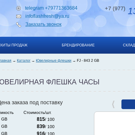
telegram +79771363684
+7 (977)
13
infoflashfresh@ya.ru
Заказать звонок
ХИТЫ ПРОДАЖ
БРЕНДИРОВАНИЕ
СКЛАД
лавная
Каталог
Ювелирные флешки
FJ - 843 2 GB
ЮВЕЛИРНАЯ ФЛЕШКА ЧАСЫ
Цена заказа под поставку
мкость
Стоимость/шт.
 GB
815
/ 100
 GB
839
/ 100
 GB
916
/ 100