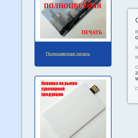
В
М
Полноцветная печать
И
С
2
W
Г