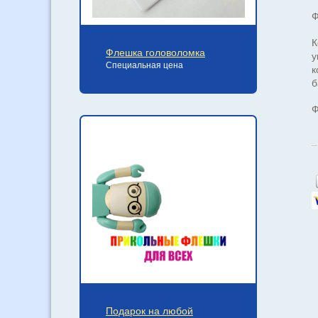
Ф
К
Флешка головоломка
у
Специальная цена
к
б
Ф
Подарок на любой