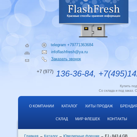
telegram +79771363684
infoflashfresh@ya.ru
Заказать звонок
+7 (977)
136-36-84, +7(495)14
Купить по
Со склада и под заказ. 
О КОМПАНИИ
КАТАЛОГ
ХИТЫ ПРОДАЖ
БРЕНДИ
СКЛАД
МИР ФЛЕШЕК
КОНТАКТЫ
Главная
Каталог
Ювелирные флешки
FJ - 843 4 GB