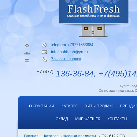
telegram +79771363684
infoflashfresh@ya.ru
Заказать звонок
+7 (977)
136-36-84, +7(495)14
Купить по
Со склада и под заказ. 
О КОМПАНИИ
КАТАЛОГ
ХИТЫ ПРОДАЖ
БРЕНДИ
СКЛАД
МИР ФЛЕШЕК
КОНТАКТЫ
Главная
Каталог
Флешки-предметы
FK - 612 2 GB