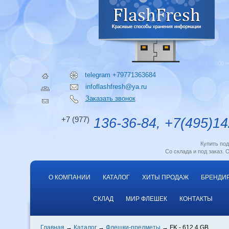
telegram +79771363684
infoflashfresh@ya.ru
Заказать звонок
+7 (977)
136-36-84, +7(495)14
Купить по
Со склада и под заказ. 
О КОМПАНИИ
КАТАЛОГ
ХИТЫ ПРОДАЖ
БРЕНДИ
СКЛАД
МИР ФЛЕШЕК
КОНТАКТЫ
Главная
Каталог
Флешки-предметы
FK - 612 4 GB