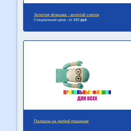
Золотая флешка - золотой слиток
Специальная цена - от 485
руб
Подарок на любой праздник