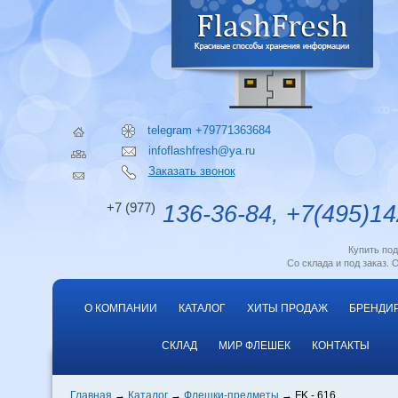
telegram +79771363684
infoflashfresh@ya.ru
Заказать звонок
+7 (977)
136-36-84, +7(495)14
Купить по
Со склада и под заказ. 
О КОМПАНИИ
КАТАЛОГ
ХИТЫ ПРОДАЖ
БРЕНДИ
СКЛАД
МИР ФЛЕШЕК
КОНТАКТЫ
Главная
Каталог
Флешки-предметы
FK - 616