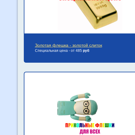
Золотая флешка - золотой слиток
Специальная цена - от 485
руб