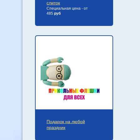
слиток
Специальная цена - от
485
руб
Подарок на любой
праздник