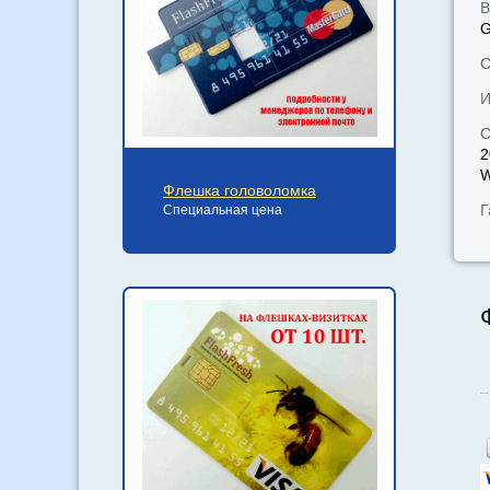
В
С
И
С
2
W
Флешка головоломка
Г
Специальная цена