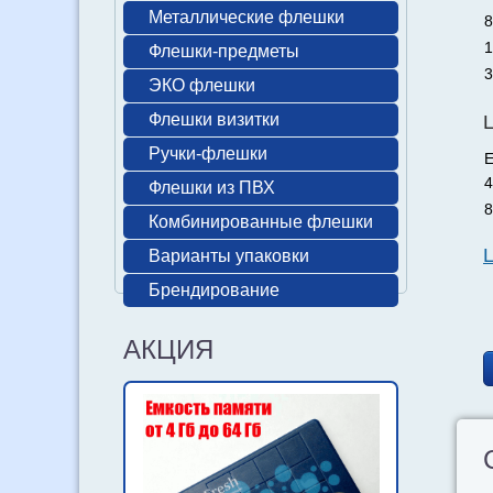
Металлические флешки
8
1
Флешки-предметы
3
ЭКО флешки
Флешки визитки
Ручки-флешки
Е
4
Флешки из ПВХ
8
Комбинированные флешки
Варианты упаковки
Брендирование
АКЦИЯ