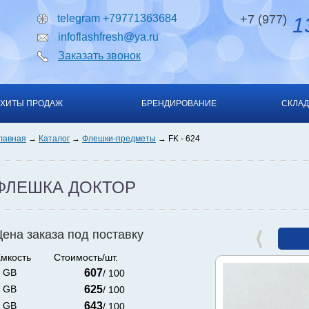
telegram +79771363684
+7 (977)
13
infoflashfresh@ya.ru
Заказать звонок
ХИТЫ ПРОДАЖ
БРЕНДИРОВАНИЕ
СКЛАД
лавная
Каталог
Флешки-предметы
FK - 624
ФЛЕШКА ДОКТОР
Цена заказа под поставку
мкость
Стоимость/шт.
 GB
607
/ 100
 GB
625
/ 100
 GB
643
/ 100