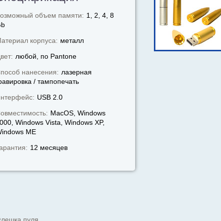
озможный объем памяти:
1, 2, 4, 8
Gb
атериал корпуса:
металл
вет:
любой, по Pantone
пособ нанесения:
лазерная
равировка / тампопечать
нтерфейс:
USB 2.0
овместимость:
MacOS, Windows
000, Windows Vista, Windows XP,
indows МЕ
арантия:
12 месяцев
лешка пуля