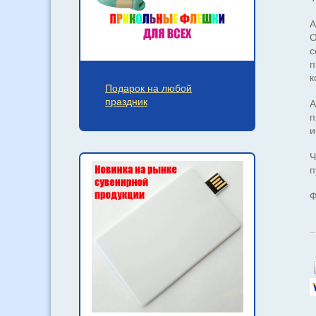
А
О
с
п
к
Подарок на любой
праздник
А
п
и
Ч
п
Ф