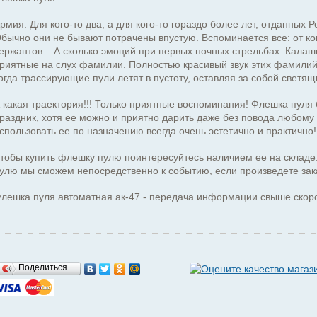
рмия. Для кого-то два, а для кого-то гораздо более лет, отданных
бычно они не бывают потрачены впустую. Вспоминается все: от к
ержантов... А сколько эмоций при первых ночных стрельбах. Калаш
риятные на слух фамилии. Полностью красивый звук этих фамили
огда трассирующие пули летят в пустоту, оставляя за собой светя
 какая траектория!!! Только приятные воспоминания! Флешка пул
раздник, хотя ее можно и приятно дарить даже без повода любому 
спользовать ее по назначению всегда очень эстетично и практично!
тобы купить флешку пулю поинтересуйтесь наличием ее на складе.
улю мы сможем непосредственно к событию, если произведете зак
лешка пуля автоматная ак-47 - передача информации свыше скоро
Поделиться…