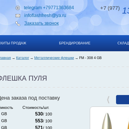
telegram +79771363684
+7 (977)
13
infoflashfresh@ya.ru
Заказать звонок
ХИТЫ ПРОДАЖ
БРЕНДИРОВАНИЕ
СКЛАД
лавная
Каталог
Металлические флешки
FM - 308 4 GB
ФЛЕШКА ПУЛЯ
Цена заказа под поставку
мкость
Стоимость/шт.
 GB
530
/ 100
 GB
553
/ 100
 GB
571
/ 100