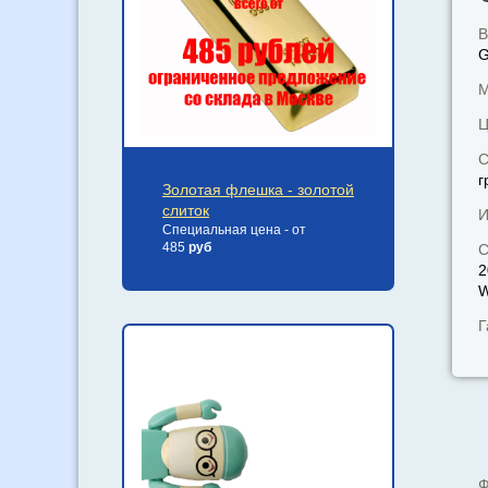
В
М
Ц
С
г
Золотая флешка - золотой
слиток
И
Специальная цена - от
485
руб
С
2
W
Г
Ф