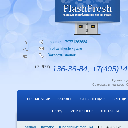
telegram +79771363684
infoflashfresh@ya.ru
Заказать звонок
+7 (977)
136-36-84, +7(495)14
Купить по
Со склада и под заказ. 
О КОМПАНИИ
КАТАЛОГ
ХИТЫ ПРОДАЖ
БРЕНДИ
СКЛАД
МИР ФЛЕШЕК
КОНТАКТЫ
Главная
Каталог
Ювелирные флешки
FJ - 845 32 GB