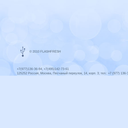
© 2010 FLASHFRESH
+7(977)136-36-84, +7(495)142-73-61
125252 Россия, Москва, Песчаный переулок, 14, корп. 3; тел.: +7 (977) 136-
Ярославль, ул. Ленина, 8; тел.: +7 (977) 136-36-84
ICQ telegram +79771363684
infoflashfresh@ya.ru
Разработка сайта —
Оптима-Сервис