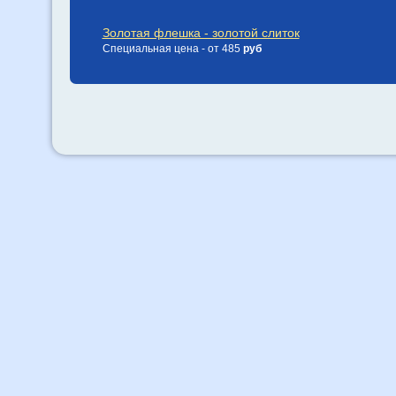
Золотая флешка - золотой слиток
Специальная цена - от 485
руб