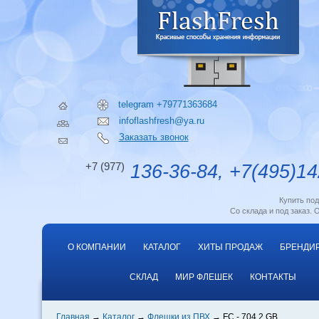
telegram +79771363684
infoflashfresh@ya.ru
Заказать звонок
+7 (977)
136-36-84, +7(495)14
Купить по
Со склада и под заказ. 
О КОМПАНИИ
КАТАЛОГ
ХИТЫ ПРОДАЖ
БРЕНДИ
СКЛАД
МИР ФЛЕШЕК
КОНТАКТЫ
Главная
Каталог
Флешки из ПВХ
FC - 704 2 GB