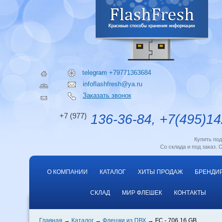
telegram +79771363684
infoflashfresh@ya.ru
Заказать звонок
+7 (977)
136-36-84, +7(495)14
Купить по
Со склада и под заказ. 
О КОМПАНИИ
КАТАЛОГ
ХИТЫ ПРОДАЖ
БРЕНДИ
СКЛАД
МИР ФЛЕШЕК
КОНТАКТЫ
Главная
Каталог
Флешки из ПВХ
FC - 706 16 GB