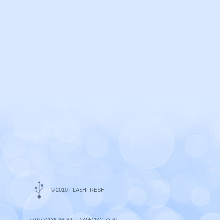
© 2010 FLASHFRESH
+7(977)136-36-84, +7(495)142-73-61