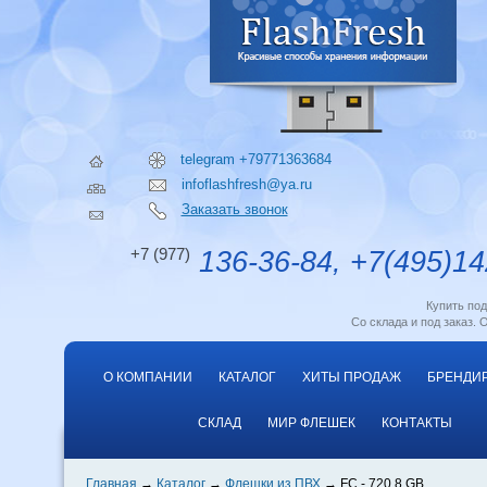
telegram +79771363684
infoflashfresh@ya.ru
Заказать звонок
+7 (977)
136-36-84, +7(495)14
Купить по
Со склада и под заказ. 
О КОМПАНИИ
КАТАЛОГ
ХИТЫ ПРОДАЖ
БРЕНДИ
СКЛАД
МИР ФЛЕШЕК
КОНТАКТЫ
Главная
Каталог
Флешки из ПВХ
FC - 720 8 GB