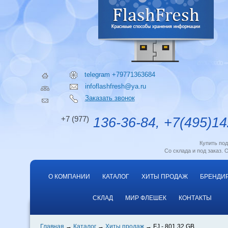
telegram +79771363684
infoflashfresh@ya.ru
Заказать звонок
+7 (977)
136-36-84, +7(495)14
Купить по
Со склада и под заказ. 
О КОМПАНИИ
КАТАЛОГ
ХИТЫ ПРОДАЖ
БРЕНДИ
СКЛАД
МИР ФЛЕШЕК
КОНТАКТЫ
Главная
Каталог
Хиты продаж
FJ - 801 32 GB