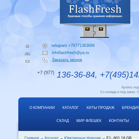
telegram +79771363684
infoflashfresh@ya.ru
Заказать звонок
+7 (977)
136-36-84, +7(495)14
Купить по
Со склада и под заказ. 
О КОМПАНИИ
КАТАЛОГ
ХИТЫ ПРОДАЖ
БРЕНДИ
СКЛАД
МИР ФЛЕШЕК
КОНТАКТЫ
Главная
Каталог
Ювелирные флешки
FJ - 801 16 GB