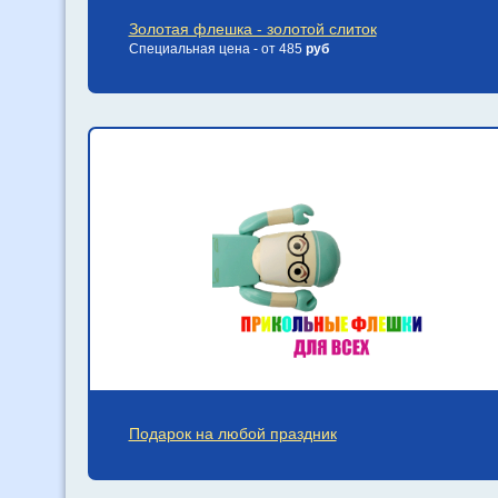
Золотая флешка - золотой слиток
Специальная цена - от 485
руб
Подарок на любой праздник