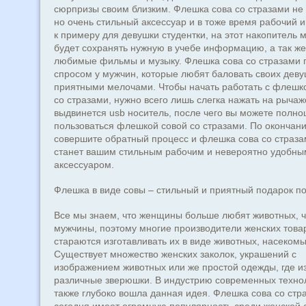
сюрпризы своим близким. Флешка сова со стразами не 
но очень стильный аксессуар и в тоже время рабочий 
к примеру для девушки студентки, на этот накопитель 
будет сохранять нужную в учебе информацию, а так же
любимые фильмы и музыку. Флешка сова со стразами 
спросом у мужчин, которые любят баловать своих деву
приятными мелочами. Чтобы начать работать с флешк
со стразами, нужно всего лишь слегка нажать на рычажо
выдвинется usb носитель, после чего вы можете полно
пользоваться флешкой совой со стразами. По окончан
совершите обратный процесс и флешка сова со страза
станет вашим стильным рабочим и невероятно удобны
аксессуаром.
Флешка в виде совы – стильный и приятный подарок п
Все мы знаем, что женщины больше любят животных, 
мужчины, поэтому многие производители женских това
стараются изготавливать их в виде животных, насекомы
Существует множество женских заколок, украшений с
изображением животных или же простой одежды, где 
различные зверюшки. В индустрию современных техно
также глубоко вошла данная идея. Флешка сова со стр