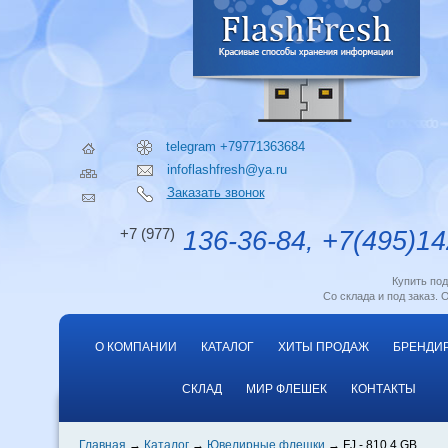
telegram +79771363684
infoflashfresh@ya.ru
Заказать звонок
+7 (977)
136-36-84, +7(495)14
Купить по
Со склада и под заказ. 
О КОМПАНИИ
КАТАЛОГ
ХИТЫ ПРОДАЖ
БРЕНДИ
СКЛАД
МИР ФЛЕШЕК
КОНТАКТЫ
Главная
Каталог
Ювелирные флешки
FJ - 810 4 GB