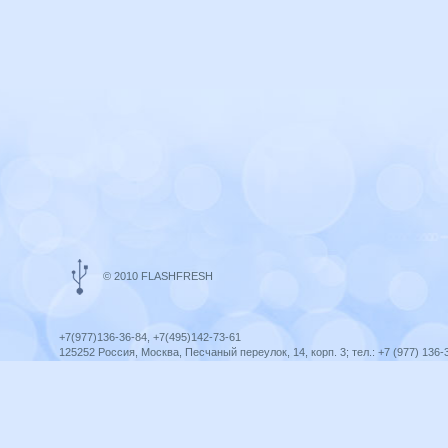
© 2010 FLASHFRESH
+7(977)136-36-84, +7(495)142-73-61
125252 Россия, Москва, Песчаный переулок, 14, корп. 3; тел.: +7 (977) 136-
Ярославль, ул. Ленина, 8; тел.: +7 (977) 136-36-84
ICQ telegram +79771363684
infoflashfresh@ya.ru