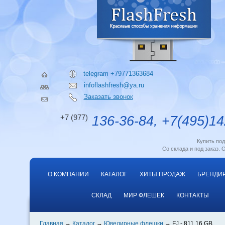
telegram +79771363684
infoflashfresh@ya.ru
Заказать звонок
+7 (977)
136-36-84, +7(495)14
Купить по
Со склада и под заказ. 
О КОМПАНИИ
КАТАЛОГ
ХИТЫ ПРОДАЖ
БРЕНДИ
СКЛАД
МИР ФЛЕШЕК
КОНТАКТЫ
Главная
Каталог
Ювелирные флешки
FJ - 811 16 GB