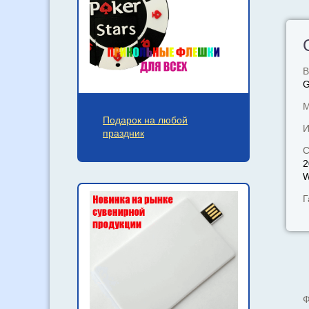
В
М
Подарок на любой
И
праздник
С
2
W
Г
Ф