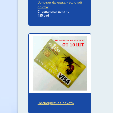
Золотая флешка - золотой
слиток
Специальная цена - от
485
руб
Полноцветная печать