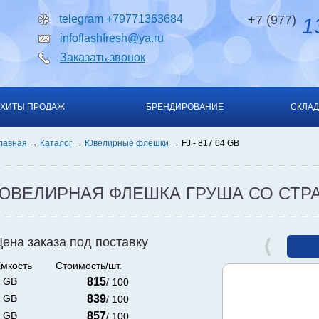
telegram +79771363684
+7 (977)
13
infoflashfresh@ya.ru
Заказать звонок
ХИТЫ ПРОДАЖ
БРЕНДИРОВАНИЕ
СКЛАД
лавная
Каталог
Ювелирные флешки
FJ - 817 64 GB
ЮВЕЛИРНАЯ ФЛЕШКА ГРУША СО СТР
Цена заказа под поставку
мкость
Стоимость/шт.
 GB
815
/ 100
 GB
839
/ 100
 GB
857
/ 100