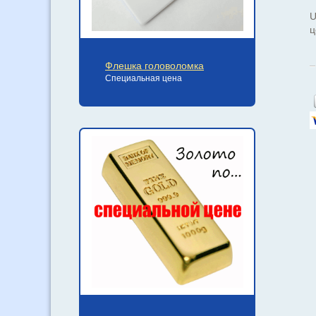
U
ц
Флешка головоломка
Специальная цена