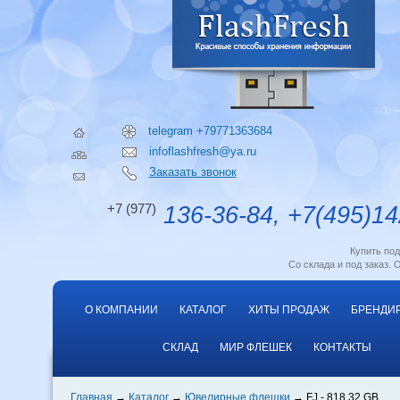
telegram +79771363684
infoflashfresh@ya.ru
Заказать звонок
+7 (977)
136-36-84, +7(495)14
Купить по
Со склада и под заказ. 
О КОМПАНИИ
КАТАЛОГ
ХИТЫ ПРОДАЖ
БРЕНДИ
СКЛАД
МИР ФЛЕШЕК
КОНТАКТЫ
Главная
Каталог
Ювелирные флешки
FJ - 818 32 GB