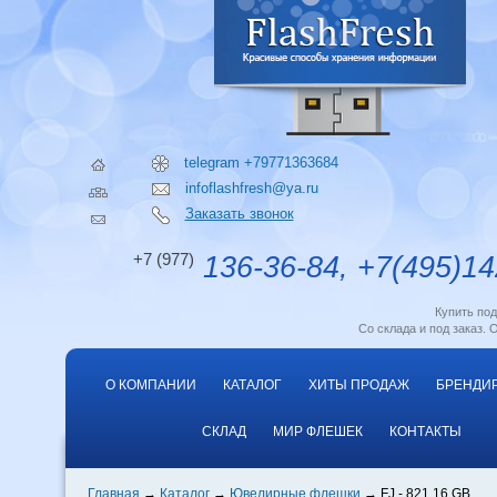
telegram +79771363684
infoflashfresh@ya.ru
Заказать звонок
+7 (977)
136-36-84, +7(495)14
Купить по
Со склада и под заказ. 
О КОМПАНИИ
КАТАЛОГ
ХИТЫ ПРОДАЖ
БРЕНДИ
СКЛАД
МИР ФЛЕШЕК
КОНТАКТЫ
Главная
Каталог
Ювелирные флешки
FJ - 821 16 GB