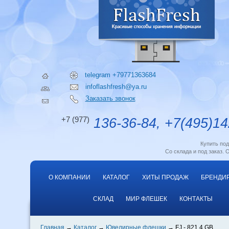
telegram +79771363684
infoflashfresh@ya.ru
Заказать звонок
+7 (977)
136-36-84, +7(495)14
Купить по
Со склада и под заказ. 
О КОМПАНИИ
КАТАЛОГ
ХИТЫ ПРОДАЖ
БРЕНДИ
СКЛАД
МИР ФЛЕШЕК
КОНТАКТЫ
Главная
Каталог
Ювелирные флешки
FJ - 821 4 GB