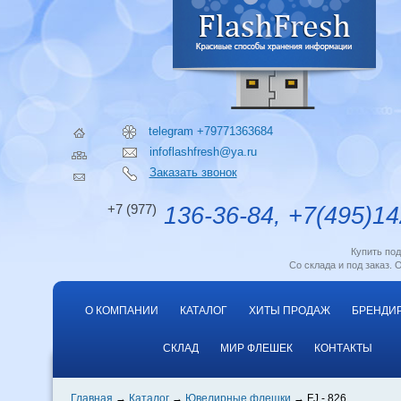
telegram +79771363684
infoflashfresh@ya.ru
Заказать звонок
+7 (977)
136-36-84, +7(495)14
Купить по
Со склада и под заказ. 
О КОМПАНИИ
КАТАЛОГ
ХИТЫ ПРОДАЖ
БРЕНДИ
СКЛАД
МИР ФЛЕШЕК
КОНТАКТЫ
Главная
Каталог
Ювелирные флешки
FJ - 826