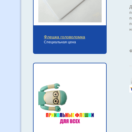
Д
п
п
п
н
Флешка головоломка
Специальная цена
Ф