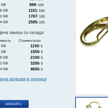
 GB
869
/ 100
6 GB
1101
/ 100
2 GB
1767
/ 100
4 GB
2595
/ 100
Цена заказа со склада
мкость
Стоимость/шт.
 GB
1150
/ 5
 GB
1550
/ 5
6 GB
2100
/ 5
2 GB
3200
/ 5
4 GB
4600
/ 5
Цена флешки в розницу
ЗАКАЗАТЬ