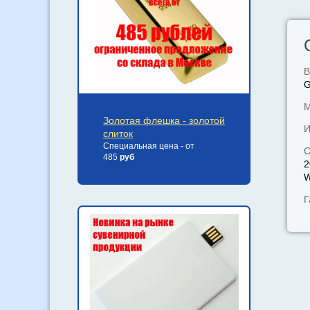
В
М
Золотая флешка - золотой
И
слиток
Специальная цена - от
С
485
руб
2
W
Г