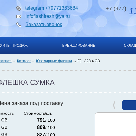
telegram +79771363684
+7 (977)
13
infoflashfresh@ya.ru
Заказать звонок
ХИТЫ ПРОДАЖ
БРЕНДИРОВАНИЕ
СКЛАД
лавная
Каталог
Ювелирные флешки
FJ - 828 4 GB
ФЛЕШКА СУМКА
Цена заказа под поставку
мкость
Стоимость/шт.
 GB
791
/ 100
 GB
809
/ 100
 GB
827
/ 100