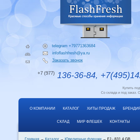
telegram +79771363684
infoflashfresh@ya.ru
Заказать звонок
+7 (977)
136-36-84, +7(495)14
Купить по
Со склада и под заказ. 
О КОМПАНИИ
КАТАЛОГ
ХИТЫ ПРОДАЖ
БРЕНДИ
СКЛАД
МИР ФЛЕШЕК
КОНТАКТЫ
Главная
Каталог
Ювелирные флешки
FJ - 831 4 GB