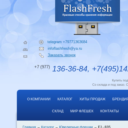
telegram +79771363684
infoflashfresh@ya.ru
Заказать звонок
+7 (977)
136-36-84, +7(495)14
Купить по
Со склада и под заказ. 
О КОМПАНИИ
КАТАЛОГ
ХИТЫ ПРОДАЖ
БРЕНДИ
СКЛАД
МИР ФЛЕШЕК
КОНТАКТЫ
Главная
Каталог
Ювелирные флешки
FJ - 835