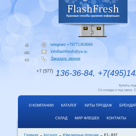
telegram +79771363684
infoflashfresh@ya.ru
Заказать звонок
+7 (977)
136-36-84, +7(495)14
Купить по
Со склада и под заказ. 
О КОМПАНИИ
КАТАЛОГ
ХИТЫ ПРОДАЖ
БРЕНДИ
СКЛАД
МИР ФЛЕШЕК
КОНТАКТЫ
Главная
Каталог
Ювелирные флешки
FJ - 837