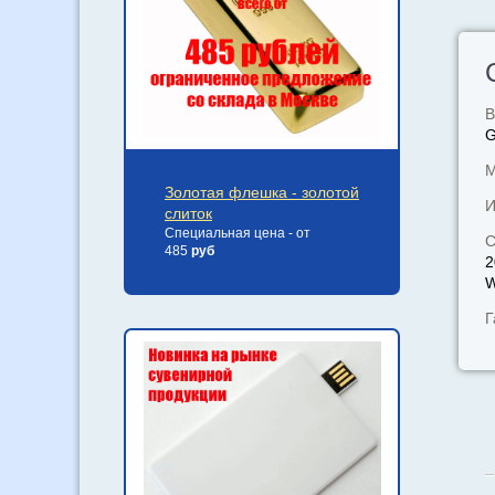
В
М
Золотая флешка - золотой
И
слиток
Специальная цена - от
С
485
руб
2
W
Г