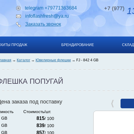
telegram +79771363684
+7 (977)
13
infoflashfresh@ya.ru
Заказать звонок
ХИТЫ ПРОДАЖ
БРЕНДИРОВАНИЕ
СКЛАД
лавная
Каталог
Ювелирные флешки
FJ - 842 4 GB
ФЛЕШКА ПОПУГАЙ
Цена заказа под поставку
мкость
Стоимость/шт.
 GB
815
/ 100
 GB
839
/ 100
 GB
857
/ 100