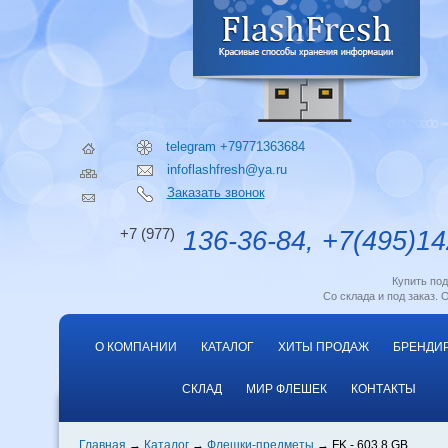
telegram +79771363684
infoflashfresh@ya.ru
Заказать звонок
+7 (977)
136-36-84, +7(495)14
Купить по
Со склада и под заказ. 
О КОМПАНИИ
КАТАЛОГ
ХИТЫ ПРОДАЖ
БРЕНДИ
СКЛАД
МИР ФЛЕШЕК
КОНТАКТЫ
Главная
Каталог
Флешки-предметы
FK - 603 8 GB