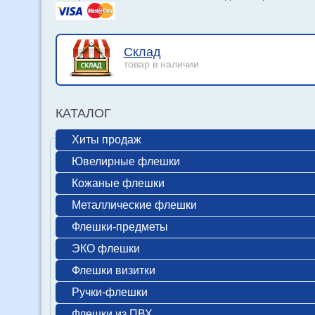
Склад
товар в наличии
КАТАЛОГ
Хиты продаж
Ювелирные флешки
Кожаные флешки
Металлические флешки
Флешки-предметы
ЭКО флешки
Флешки визитки
Ручки-флешки
Флешки из ПВХ