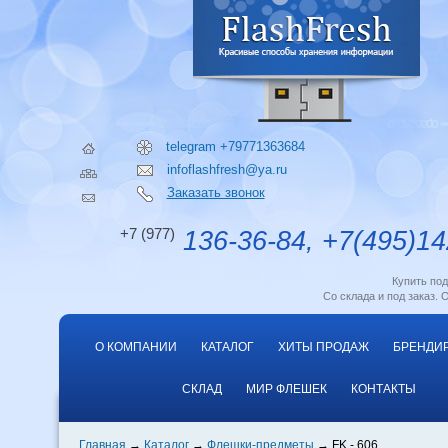
telegram +79771363684
infoflashfresh@ya.ru
Заказать звонок
+7 (977)
136-36-84, +7(495)14
Купить по
Со склада и под заказ. 
О КОМПАНИИ
КАТАЛОГ
ХИТЫ ПРОДАЖ
БРЕНДИ
СКЛАД
МИР ФЛЕШЕК
КОНТАКТЫ
Главная
Каталог
Флешки-предметы
FK - 606