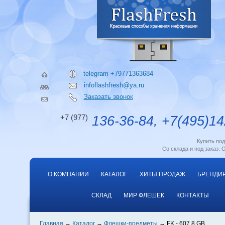
telegram +79771363684
infoflashfresh@ya.ru
Заказать звонок
+7 (977)
136-36-84, +7(495)14
Купить по
Со склада и под заказ. 
О КОМПАНИИ
КАТАЛОГ
ХИТЫ ПРОДАЖ
БРЕНДИ
СКЛАД
МИР ФЛЕШЕК
КОНТАКТЫ
Главная
Каталог
Флешки-предметы
FK - 607 8 GB