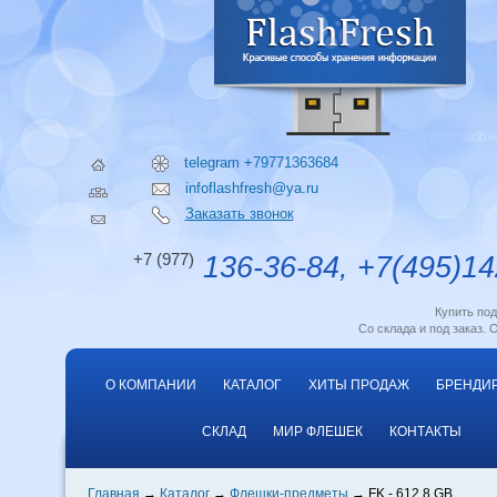
telegram +79771363684
infoflashfresh@ya.ru
Заказать звонок
+7 (977)
136-36-84, +7(495)14
Купить по
Со склада и под заказ. 
О КОМПАНИИ
КАТАЛОГ
ХИТЫ ПРОДАЖ
БРЕНДИ
СКЛАД
МИР ФЛЕШЕК
КОНТАКТЫ
Главная
Каталог
Флешки-предметы
FK - 612 8 GB