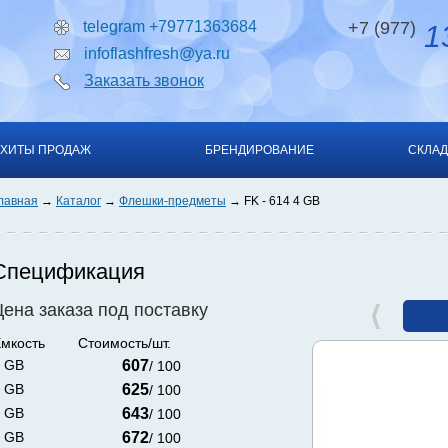
telegram +79771363684
+7 (977)
13
infoflashfresh@ya.ru
Заказать звонок
ХИТЫ ПРОДАЖ
БРЕНДИРОВАНИЕ
СКЛАД
лавная
Каталог
Флешки-предметы
FK - 614 4 GB
Спецификация
Цена заказа под поставку
мкость
Стоимость/шт.
 GB
607
/ 100
 GB
625
/ 100
 GB
643
/ 100
 GB
672
/ 100