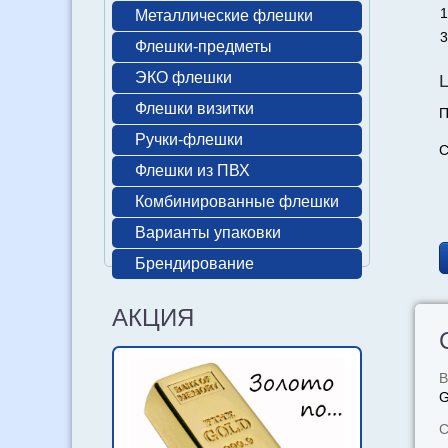
1
Металлические флешки
3
Флешки-предметы
ЭКО флешки
Флешки визитки
П
Ручки-флешки
С
Флешки из ПВХ
Комбинированные флешки
Варианты упаковки
Брендирование
АКЦИЯ
В
С