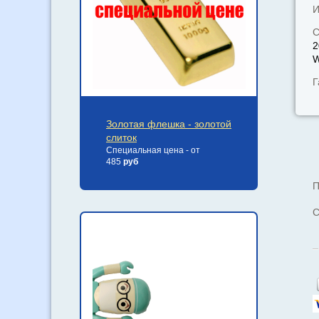
И
С
2
W
Г
Золотая флешка - золотой
слиток
Специальная цена - от
485
руб
П
С