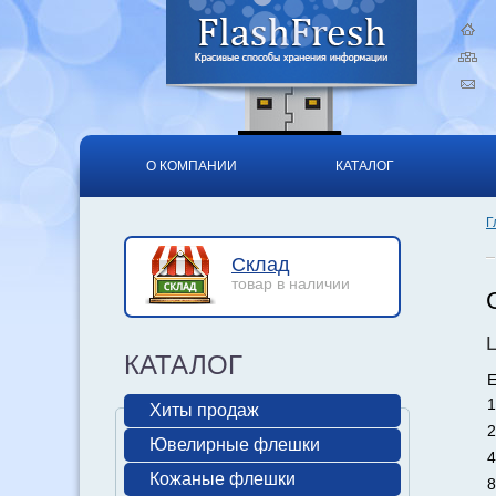
О КОМПАНИИ
КАТАЛОГ
Г
Склад
товар в наличии
КАТАЛОГ
Е
1
Хиты продаж
2
Ювелирные флешки
4
Кожаные флешки
8