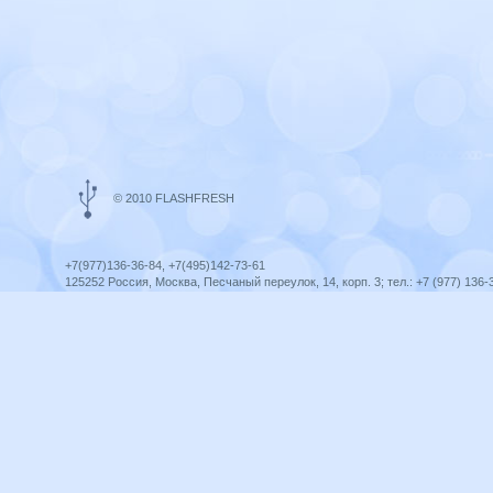
© 2010 FLASHFRESH
+7(977)136-36-84, +7(495)142-73-61
125252 Россия, Москва, Песчаный переулок, 14, корп. 3; тел.: +7 (977) 136-
Ярославль, ул. Ленина, 8; тел.: +7 (977) 136-36-84
ICQ telegram +79771363684
infoflashfresh@ya.ru
Разработка сайта —
Оптима-Сервис