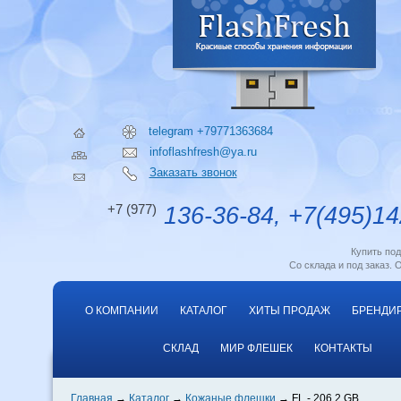
telegram +79771363684
infoflashfresh@ya.ru
Заказать звонок
+7 (977)
136-36-84, +7(495)14
Купить по
Со склада и под заказ. 
О КОМПАНИИ
КАТАЛОГ
ХИТЫ ПРОДАЖ
БРЕНДИ
СКЛАД
МИР ФЛЕШЕК
КОНТАКТЫ
Главная
Каталог
Кожаные флешки
FL - 206 2 GB