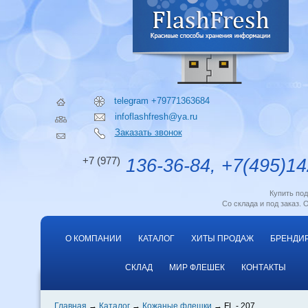
telegram +79771363684
infoflashfresh@ya.ru
Заказать звонок
+7 (977)
136-36-84, +7(495)14
Купить по
Со склада и под заказ. 
О КОМПАНИИ
КАТАЛОГ
ХИТЫ ПРОДАЖ
БРЕНДИ
СКЛАД
МИР ФЛЕШЕК
КОНТАКТЫ
Главная
Каталог
Кожаные флешки
FL - 207