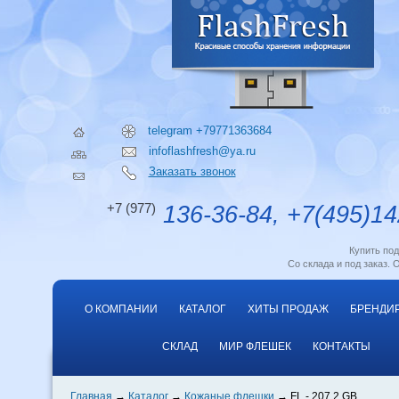
telegram +79771363684
infoflashfresh@ya.ru
Заказать звонок
+7 (977)
136-36-84, +7(495)14
Купить по
Со склада и под заказ. 
О КОМПАНИИ
КАТАЛОГ
ХИТЫ ПРОДАЖ
БРЕНДИ
СКЛАД
МИР ФЛЕШЕК
КОНТАКТЫ
Главная
Каталог
Кожаные флешки
FL - 207 2 GB