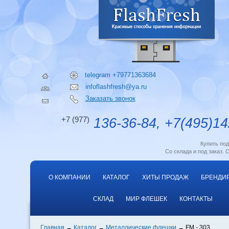
telegram +79771363684
infoflashfresh@ya.ru
Заказать звонок
+7 (977)
136-36-84, +7(495)14
Купить по
Со склада и под заказ. 
О КОМПАНИИ
КАТАЛОГ
ХИТЫ ПРОДАЖ
БРЕНДИ
СКЛАД
МИР ФЛЕШЕК
КОНТАКТЫ
Главная
Каталог
Металлические флешки
FM - 303