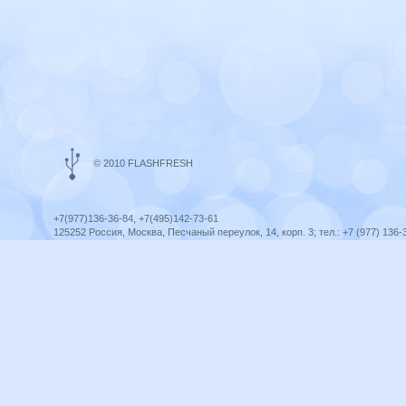
© 2010 FLASHFRESH
+7(977)136-36-84, +7(495)142-73-61
125252 Россия, Москва, Песчаный переулок, 14, корп. 3; тел.: +7 (977) 136-
Ярославль, ул. Ленина, 8; тел.: +7 (977) 136-36-84
ICQ telegram +79771363684
infoflashfresh@ya.ru
Разработка сайта —
Оптима-Сервис