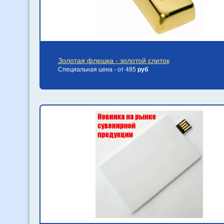
Золотая флешка - золотой слиток
Специальная цена - от 485
руб