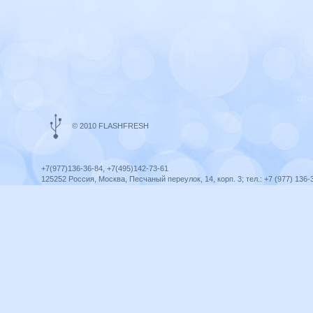
© 2010 FLASHFRESH
+7(977)136-36-84, +7(495)142-73-61
125252 Россия, Москва, Песчаный переулок, 14, корп. 3; тел.: +7 (977) 136-
Ярославль, ул. Ленина, 8; тел.: +7 (977) 136-36-84
ICQ telegram +79771363684
infoflashfresh@ya.ru
Разработка сайта —
Оптима-Сервис