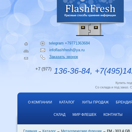
telegram +79771363684
infoflashfresh@ya.ru
Заказать звонок
+7 (977)
136-36-84, +7(495)14
Купить по
Со склада и под заказ. 
О КОМПАНИИ
КАТАЛОГ
ХИТЫ ПРОДАЖ
БРЕНДИ
СКЛАД
МИР ФЛЕШЕК
КОНТАКТЫ
Главная
Каталог
Металлические флешки
FM - 303 4 GB