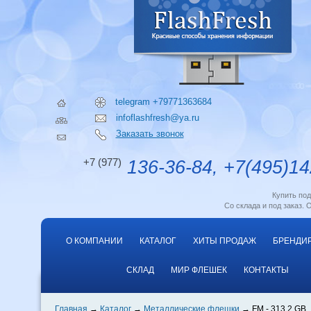
telegram +79771363684
infoflashfresh@ya.ru
Заказать звонок
+7 (977)
136-36-84, +7(495)14
Купить по
Со склада и под заказ. 
О КОМПАНИИ
КАТАЛОГ
ХИТЫ ПРОДАЖ
БРЕНДИ
СКЛАД
МИР ФЛЕШЕК
КОНТАКТЫ
Главная
Каталог
Металлические флешки
FM - 313 2 GB