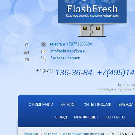
telegram +79771363684
infoflashfresh@ya.ru
Заказать звонок
+7 (977)
136-36-84, +7(495)14
Купить по
Со склада и под заказ. 
О КОМПАНИИ
КАТАЛОГ
ХИТЫ ПРОДАЖ
БРЕНДИ
СКЛАД
МИР ФЛЕШЕК
КОНТАКТЫ
Главная
Каталог
Металлические флешки
FM - 316 4 GB