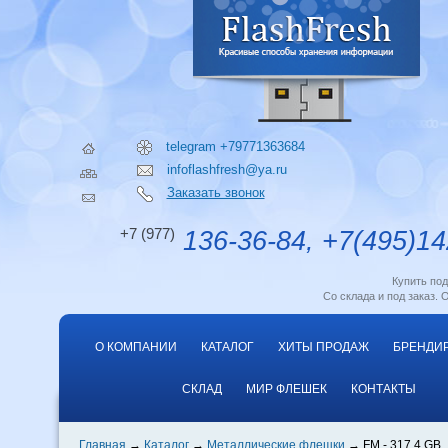
telegram +79771363684
infoflashfresh@ya.ru
Заказать звонок
+7 (977)
136-36-84, +7(495)14
Купить по
Со склада и под заказ. 
О КОМПАНИИ
КАТАЛОГ
ХИТЫ ПРОДАЖ
БРЕНДИ
СКЛАД
МИР ФЛЕШЕК
КОНТАКТЫ
Главная
Каталог
Металлические флешки
FM - 317 4 GB