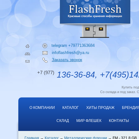
telegram +79771363684
infoflashfresh@ya.ru
Заказать звонок
+7 (977)
136-36-84, +7(495)14
Купить по
Со склада и под заказ. 
О КОМПАНИИ
КАТАЛОГ
ХИТЫ ПРОДАЖ
БРЕНДИ
СКЛАД
МИР ФЛЕШЕК
КОНТАКТЫ
Главная
Каталог
Металлические флешки
FM - 321 8 GB