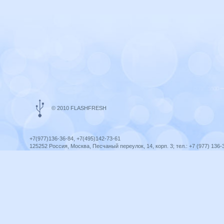
© 2010 FLASHFRESH
+7(977)136-36-84, +7(495)142-73-61
125252 Россия, Москва, Песчаный переулок, 14, корп. 3; тел.: +7 (977) 136-
Ярославль, ул. Ленина, 8; тел.: +7 (977) 136-36-84
ICQ telegram +79771363684
infoflashfresh@ya.ru
Разработка сайта —
Оптима-Сервис