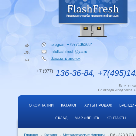
telegram +79771363684
infoflashfresh@ya.ru
Заказать звонок
+7 (977)
136-36-84, +7(495)14
Купить по
Со склада и под заказ. 
О КОМПАНИИ
КАТАЛОГ
ХИТЫ ПРОДАЖ
БРЕНДИ
СКЛАД
МИР ФЛЕШЕК
КОНТАКТЫ
Главная
Каталог
Металлические флешки
FM - 323 8 GB